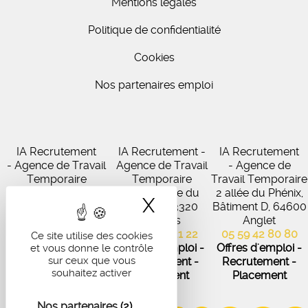
Mentions légales
Politique de confidentialité
Cookies
Nos partenaires emploi
IA Recrutement
IA Recrutement -
IA Recrutement
- Agence de Travail
Agence de Travail
- Agence de
Temporaire
Temporaire
Travail Temporaire
27 Avenue de
102 Avenue du
2 allée du Phénix,
X
Masquer le band
Virecourt, 33370
Médoc, 33320
Bâtiment D, 64600
Artigues-près-
Eysines
Anglet
Bordeaux
05 56 45 21 22
05 59 42 80 80
Ce site utilise des cookies
05 56 67 48 57
Offres d'emploi -
Offres d'emploi -
et vous donne le contrôle
sur ceux que vous
Offres d'emploi -
Recrutement -
Recrutement -
souhaitez activer
Recrutement -
Placement
Placement
Placement
Nos partenaires
(2)