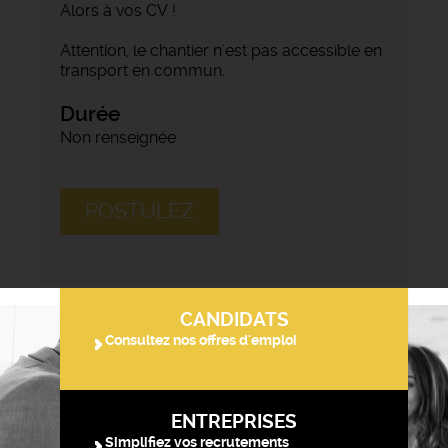
Alors à vos CV !
Attention, le chantier n'est pas accessible en
transport en commun.
Durée
Non renseignée
POSTULEZ
CANDIDATS
Consultez nos offres d'emploi
ENTREPRISES
Simplifiez vos recrutements