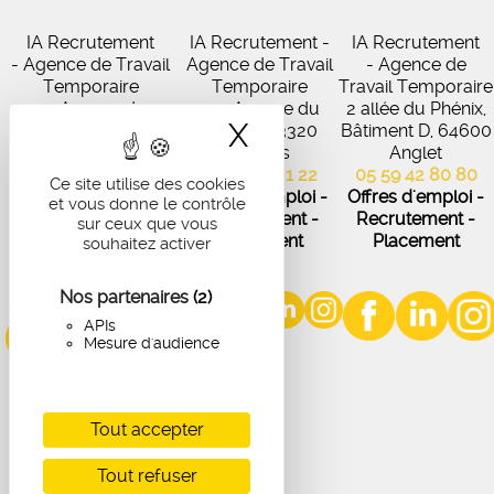
IA Recrutement
IA Recrutement -
IA Recrutement
- Agence de Travail
Agence de Travail
- Agence de
Temporaire
Temporaire
Travail Temporaire
27 Avenue de
102 Avenue du
2 allée du Phénix,
X
Masquer le band
Virecourt, 33370
Médoc, 33320
Bâtiment D, 64600
Artigues-près-
Eysines
Anglet
Bordeaux
05 56 45 21 22
05 59 42 80 80
Ce site utilise des cookies
05 56 67 48 57
Offres d'emploi -
Offres d'emploi -
et vous donne le contrôle
Offres d'emploi -
Recrutement -
Recrutement -
sur ceux que vous
Recrutement -
Placement
Placement
souhaitez activer
Placement
Nos partenaires
(2)
APIs
Mesure d'audience
Tout accepter
Tout refuser