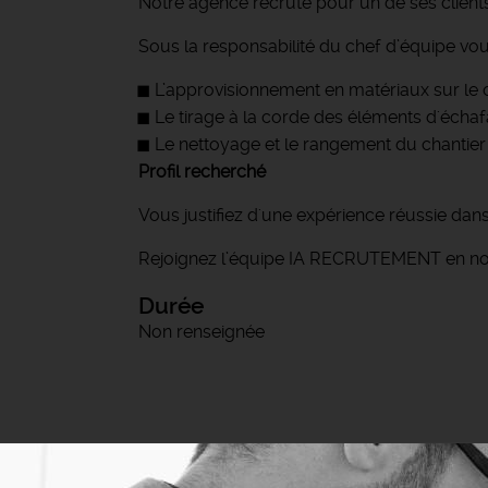
Notre agence recrute pour un de ses clien
Sous la responsabilité du chef d’équipe vou
L’approvisionnement en matériaux sur le 
Le tirage à la corde des éléments d'éch
Le nettoyage et le rangement du chantier
Profil recherché
Vous justifiez d'une expérience réussie dan
Rejoignez l’équipe IA RECRUTEMENT en nou
Durée
Non renseignée