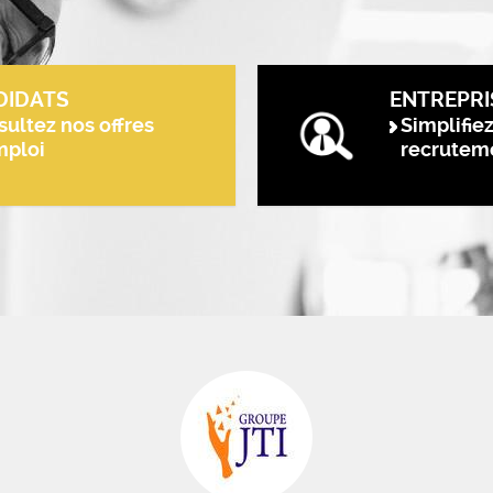
DIDATS
ENTREPRI
ultez nos offres
Simplifie
mploi
recrutem