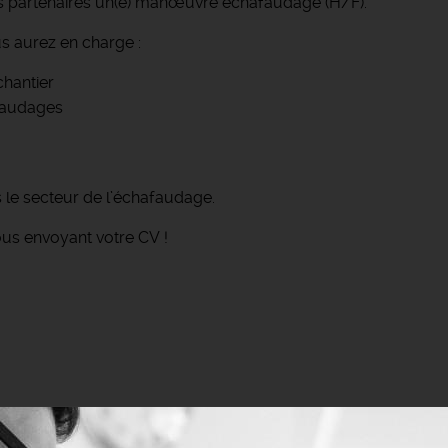
ts partenaires un(e) manœuvre échafaudage (H/F).
s aurez en charge :
chantier
afaudages
s le secteur de l’échafaudage.
s envoyant votre CV !