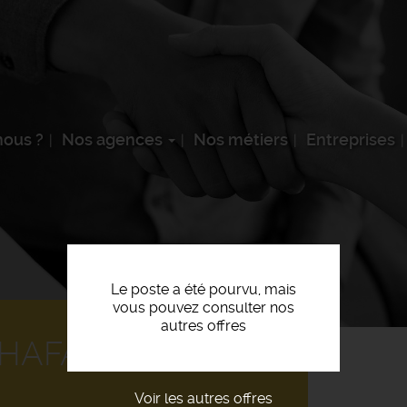
ous ?
Nos agences
Nos métiers
Entreprises
Le poste a été pourvu, mais
vous pouvez consulter nos
autres offres
AFAUDAGE (F/H)
Voir les autres offres