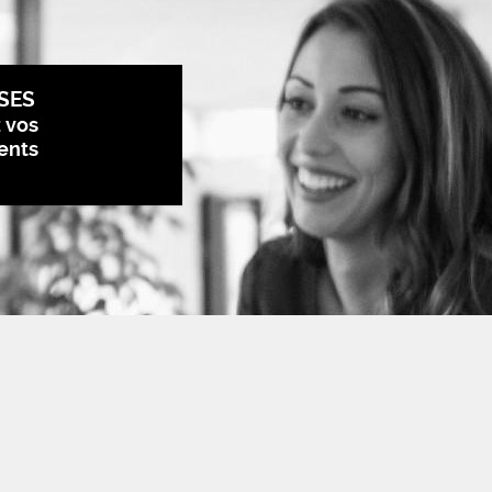
SES
z vos
ents