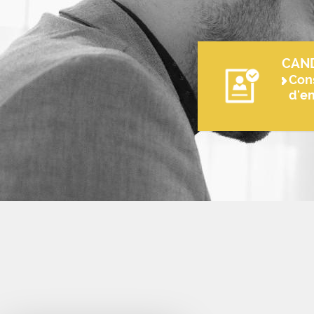
CAN
Cons
d'e