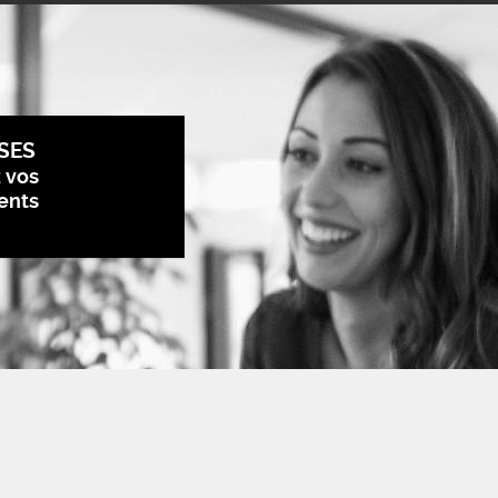
SES
z vos
ents