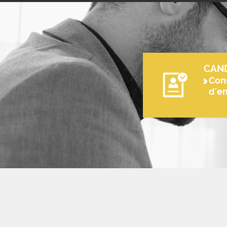
CAN
Cons
d'e