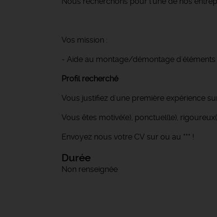
Nous recherchons pour l'une de nos entrep
Vos mission :
- Aide au montage/démontage d'éléments
Profil recherché
Vous justifiez d'une première expérience sur
Vous êtes motivé(e), ponctuel(le), rigoureux(
Envoyez nous votre CV sur ou au *** !
Durée
Non renseignée