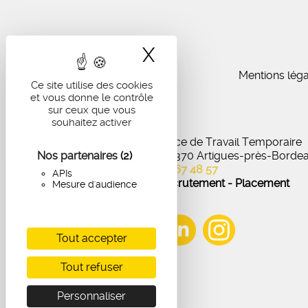
X
Masquer le band
Mentions léga
Ce site utilise des cookies
et vous donne le contrôle
sur ceux que vous
souhaitez activer
IA Recrutement - Agence de Travail Temporaire
Nos partenaires
27 Avenue de Virecourt, 33370 Artigues-près-Borde
(2)
05 56 67 48 57
APIs
Offres d'emploi - Recrutement - Placement
Mesure d'audience
Tout accepter
Tout refuser
Personnaliser