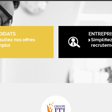
DIDATS
ENTREPRI
ultez nos offres
Simplifie
mploi
recrutem