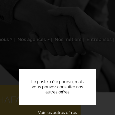
ous ?
Nos agences
Nos métiers
Entreprises
Le poste a été pourvu, mais
vous pouvez consulter nos
autres offres
AFAUDAGE F/H
Voir les autres offres