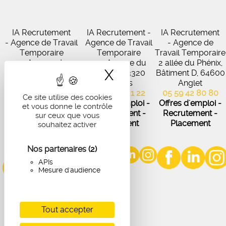
IA Recrutement
IA Recrutement -
IA Recrutement
- Agence de Travail
Agence de Travail
- Agence de
Temporaire
Temporaire
Travail Temporaire
27 Avenue de
102 Avenue du
2 allée du Phénix,
X
Masquer le band
Virecourt, 33370
Médoc, 33320
Bâtiment D, 64600
Artigues-près-
Eysines
Anglet
Bordeaux
05 56 45 21 22
05 59 42 80 80
Ce site utilise des cookies
05 56 67 48 57
Offres d'emploi -
Offres d'emploi -
et vous donne le contrôle
Offres d'emploi -
Recrutement -
Recrutement -
sur ceux que vous
Recrutement -
Placement
Placement
souhaitez activer
Placement
Nos partenaires
(2)
APIs
Mesure d'audience
Tout accepter