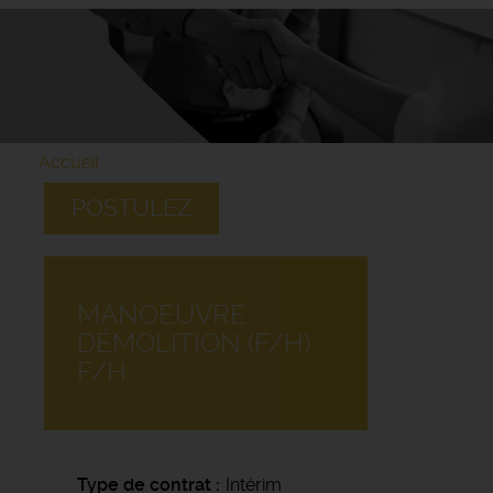
Accueil
POSTULEZ
MANOEUVRE
DÉMOLITION (F/H)
F/H
Type de contrat
Intérim