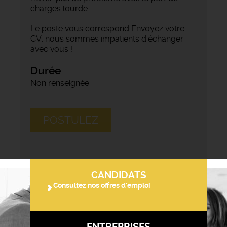
charges lourde.
Le poste vous correspond Envoyez votre
CV, nous sommes impatients d'échanger
avec vous !
Durée
Non renseignée
POSTULEZ
CANDIDATS
Consultez nos offres d'emploi
ENTREPRISES