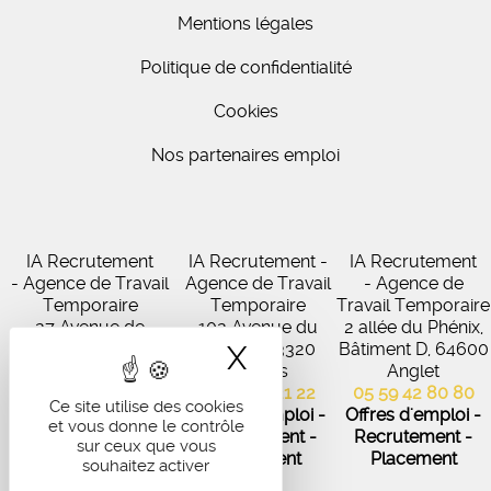
Mentions légales
Politique de confidentialité
Cookies
Nos partenaires emploi
IA Recrutement
IA Recrutement -
IA Recrutement
- Agence de Travail
Agence de Travail
- Agence de
Temporaire
Temporaire
Travail Temporaire
27 Avenue de
102 Avenue du
2 allée du Phénix,
Virecourt, 33370
Médoc, 33320
Bâtiment D, 64600
X
Masquer le band
Artigues-près-
Eysines
Anglet
Bordeaux
05 56 45 21 22
05 59 42 80 80
Ce site utilise des cookies
05 56 67 48 57
Offres d'emploi -
Offres d'emploi -
et vous donne le contrôle
Offres d'emploi -
Recrutement -
Recrutement -
sur ceux que vous
Recrutement -
Placement
Placement
souhaitez activer
Placement