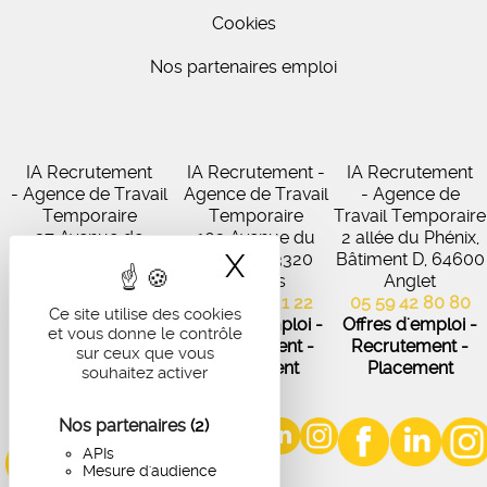
Cookies
Nos partenaires emploi
IA Recrutement
IA Recrutement -
IA Recrutement
- Agence de Travail
Agence de Travail
- Agence de
Temporaire
Temporaire
Travail Temporaire
27 Avenue de
102 Avenue du
2 allée du Phénix,
X
Masquer le band
Virecourt, 33370
Médoc, 33320
Bâtiment D, 64600
Artigues-près-
Eysines
Anglet
Bordeaux
05 56 45 21 22
05 59 42 80 80
Ce site utilise des cookies
05 56 67 48 57
Offres d'emploi -
Offres d'emploi -
et vous donne le contrôle
Offres d'emploi -
Recrutement -
Recrutement -
sur ceux que vous
Recrutement -
Placement
Placement
souhaitez activer
Placement
Nos partenaires
(2)
APIs
Mesure d'audience