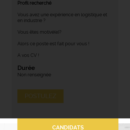
Profil recherché
Vous avez une expérience en logistique et
en industrie ?
Vous êtes motivé(e)?
Alors ce poste est fait pour vous !
A vos CV !
Durée
Non renseignée
POSTULEZ
CANDIDATS