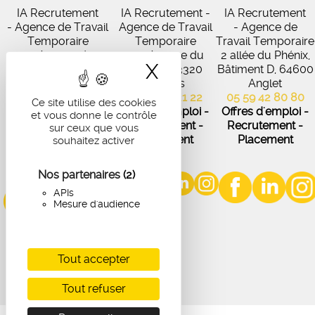
IA Recrutement
IA Recrutement -
IA Recrutement
- Agence de Travail
Agence de Travail
- Agence de
Temporaire
Temporaire
Travail Temporaire
27 Avenue de
102 Avenue du
2 allée du Phénix,
X
Masquer le band
Virecourt, 33370
Médoc, 33320
Bâtiment D, 64600
Artigues-près-
Eysines
Anglet
Bordeaux
05 56 45 21 22
05 59 42 80 80
Ce site utilise des cookies
05 56 67 48 57
Offres d'emploi -
Offres d'emploi -
et vous donne le contrôle
Offres d'emploi -
Recrutement -
Recrutement -
sur ceux que vous
Recrutement -
Placement
Placement
souhaitez activer
Placement
Nos partenaires
(2)
APIs
Mesure d'audience
Tout accepter
Tout refuser