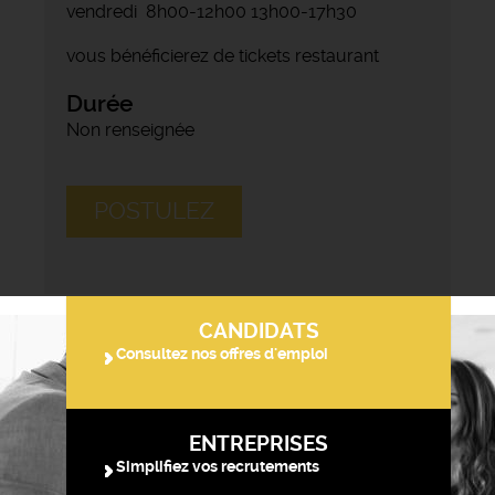
vendredi 8h00-12h00 13h00-17h30
vous bénéficierez de tickets restaurant
Durée
Non renseignée
POSTULEZ
CANDIDATS
Consultez nos offres d'emploi
ENTREPRISES
Simplifiez vos recrutements