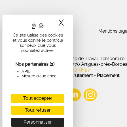
X
Masquer le band
Mentions léga
Ce site utilise des cookies
et vous donne le contrôle
sur ceux que vous
souhaitez activer
IA Recrutement - Agence de Travail Temporaire
Nos partenaires
27 Avenue de Virecourt, 33370 Artigues-près-Borde
(2)
05 56 67 48 57
APIs
Offres d'emploi - Recrutement - Placement
Mesure d'audience
Tout accepter
Tout refuser
Personnaliser