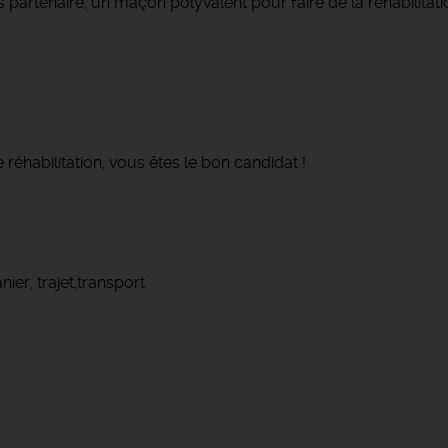
 partenaire, un maçon polyvalent pour faire de la réhabilita
éhabilitation, vous êtes le bon candidat !
ier, trajet,transport