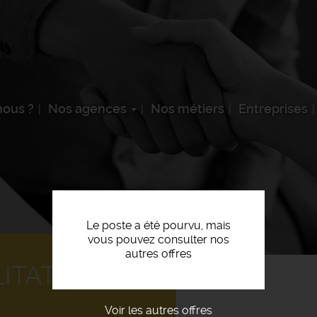
ous ?
Nos agences
Nos métiers
Entreprises
Le poste a été pourvu, mais
vous pouvez consulter nos
autres offres
ITATION F/H
Voir les autres offres