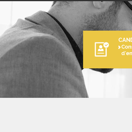
CAN
Cons
d'e