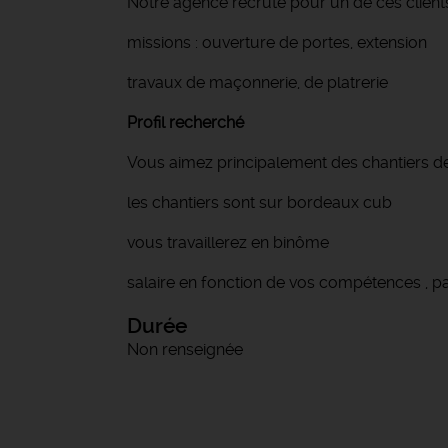
Notre agence recrute pour un de ces clients
missions : ouverture de portes, extension
travaux de maçonnerie, de platrerie
Profil recherché
Vous aimez principalement des chantiers de r
les chantiers sont sur bordeaux cub
vous travaillerez en binôme
salaire en fonction de vos compétences , pan
Durée
Non renseignée