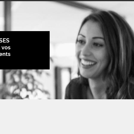
SES
z vos
ents