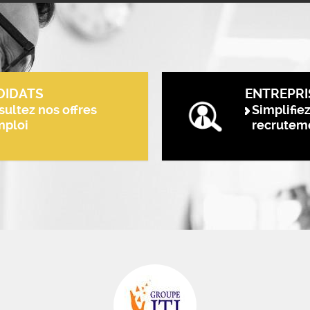
DIDATS
ENTREPRI
ultez nos offres
Simplifie
mploi
recrutem