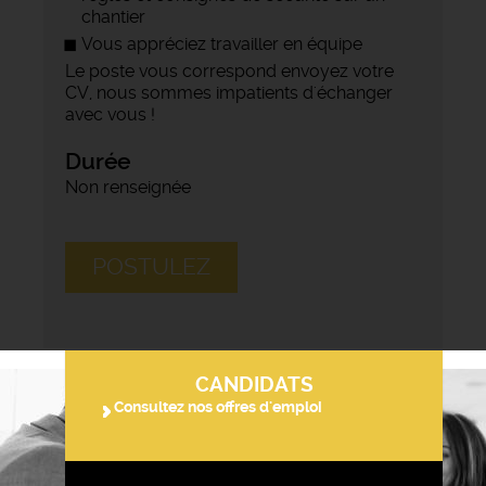
chantier
Vous appréciez travailler en équipe
Le poste vous correspond envoyez votre
CV, nous sommes impatients d'échanger
avec vous !
Durée
Non renseignée
POSTULEZ
CANDIDATS
Consultez nos offres d'emploi