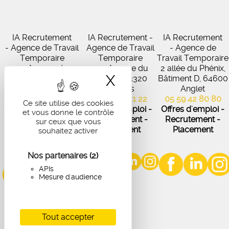
IA Recrutement
IA Recrutement -
IA Recrutement
- Agence de Travail
Agence de Travail
- Agence de
Temporaire
Temporaire
Travail Temporaire
27 Avenue de
102 Avenue du
2 allée du Phénix,
X
Masquer le band
Virecourt, 33370
Médoc, 33320
Bâtiment D, 64600
Artigues-près-
Eysines
Anglet
Bordeaux
05 56 45 21 22
05 59 42 80 80
Ce site utilise des cookies
05 56 67 48 57
Offres d'emploi -
Offres d'emploi -
et vous donne le contrôle
Offres d'emploi -
Recrutement -
Recrutement -
sur ceux que vous
Recrutement -
Placement
Placement
souhaitez activer
Placement
Nos partenaires
(2)
APIs
Mesure d'audience
Tout accepter