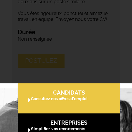
deux ans sur un poste similaire.
Vous êtes rigoureux, ponctuel et aimez le
travail en équipe. Envoyez nous votre CV!
Durée
Non renseignée
POSTULEZ
CANDIDATS
Consultez nos offres d'emploi
ENTREPRISES
Simplifiez vos recrutements