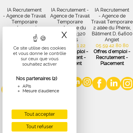
IA Recrutement
IA Recrutement -
IA Recrutement
- Agence de Travail
Agence de Travail
- Agence de
Temporaire
Temporaire
Travail Temporaire
27 Avenue de
102 Avenue du
2 allée du Phénix,
X
Masquer le band
Virecourt, 33370
Médoc, 33320
Bâtiment D, 64600
Artigues-près-
Eysines
Anglet
Bordeaux
05 56 45 21 22
05 59 42 80 80
Ce site utilise des cookies
05 56 67 48 57
Offres d'emploi -
Offres d'emploi -
et vous donne le contrôle
Offres d'emploi -
Recrutement -
Recrutement -
sur ceux que vous
Recrutement -
Placement
Placement
souhaitez activer
Placement
Nos partenaires
(2)
APIs
Mesure d'audience
Tout accepter
Tout refuser