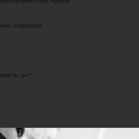
ses partenaire un(e) frigoriste.
rasure + supportage.
ter du 31/*** !