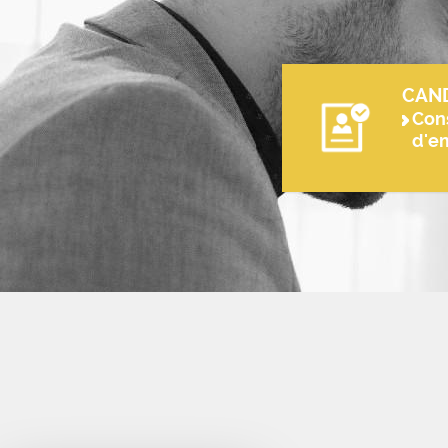
CAN
Cons
d'e