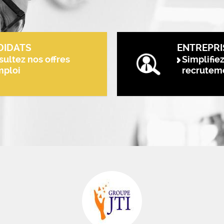
DIDATS
ENTREPRI
ultez nos offres
Simplifie
mploi
recrutem