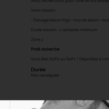
Nous recherchons pour l'une de nos entrepri
Votre mission :
- Passage liaison frigo + bus de liaison + b
Durée mission : 2 semaines minimum
Zone 2
Profil recherché
Vous êtes N3P2 ou N4P1 ? Disponible à comp
Durée
Non renseignée