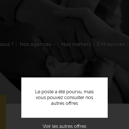
ous ?
Nos agences
Nos métiers
Entreprises
Le poste a été pourvu, mais
vous pouvez consulter nos
autres offres
Voir les autres offres