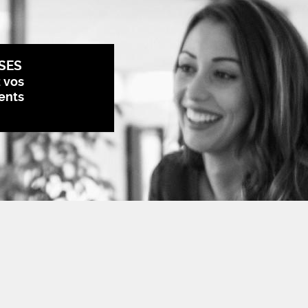
SES
z vos
ents