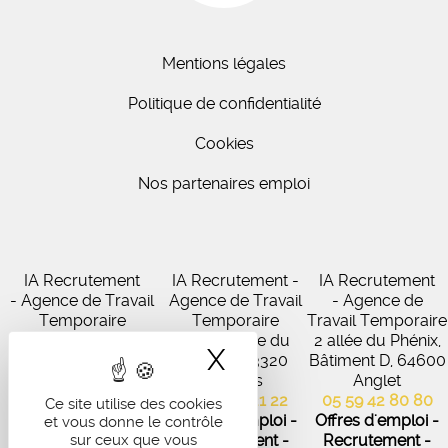
Mentions légales
Politique de confidentialité
Cookies
Nos partenaires emploi
IA Recrutement
IA Recrutement -
IA Recrutement
- Agence de Travail
Agence de Travail
- Agence de
Temporaire
Temporaire
Travail Temporaire
27 Avenue de
102 Avenue du
2 allée du Phénix,
X
Masquer le band
Virecourt, 33370
Médoc, 33320
Bâtiment D, 64600
Artigues-près-
Eysines
Anglet
Bordeaux
05 56 45 21 22
05 59 42 80 80
Ce site utilise des cookies
05 56 67 48 57
Offres d'emploi -
Offres d'emploi -
et vous donne le contrôle
Offres d'emploi -
sur ceux que vous
Recrutement -
Recrutement -