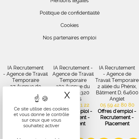
Mentions légales
Politique de confidentialité
Cookies
Nos partenaires emploi
IA Recrutement
IA Recrutement -
IA Recrutement
- Agence de Travail
Agence de Travail
- Agence de
Temporaire
Temporaire
Travail Temporaire
27 Avenue de
102 Avenue du
2 allée du Phénix,
Virecourt, 33370
Médoc, 33320
Bâtiment D, 64600
X
Masquer le band
Artigues-près-
Eysines
Anglet
Bordeaux
05 56 45 21 22
05 59 42 80 80
Ce site utilise des cookies
05 56 67 48 57
Offres d'emploi -
Offres d'emploi -
et vous donne le contrôle
Offres d'emploi -
Recrutement -
Recrutement -
sur ceux que vous
Recrutement -
Placement
Placement
souhaitez activer
Placement