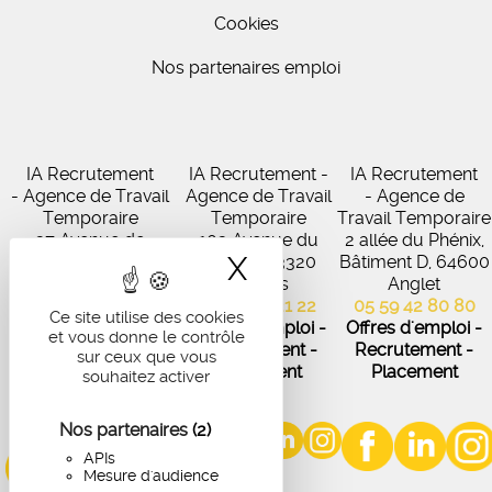
Cookies
Nos partenaires emploi
IA Recrutement
IA Recrutement -
IA Recrutement
- Agence de Travail
Agence de Travail
- Agence de
Temporaire
Temporaire
Travail Temporaire
27 Avenue de
102 Avenue du
2 allée du Phénix,
X
Masquer le band
Virecourt, 33370
Médoc, 33320
Bâtiment D, 64600
Artigues-près-
Eysines
Anglet
Bordeaux
05 56 45 21 22
05 59 42 80 80
Ce site utilise des cookies
05 56 67 48 57
Offres d'emploi -
Offres d'emploi -
et vous donne le contrôle
Offres d'emploi -
Recrutement -
Recrutement -
sur ceux que vous
Recrutement -
Placement
Placement
souhaitez activer
Placement
Nos partenaires
(2)
APIs
Mesure d'audience