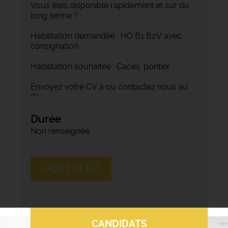
Vous êtes disponible rapidement et sur du
long terme ?
Habilitation demandée : HO B1 B2V avec
consignation
Habilitation souhaitée : Caces, pontier
Envoyez votre CV à ou contactez nous au
***.
Durée
Non renseignée
POSTULEZ
CANDIDATS