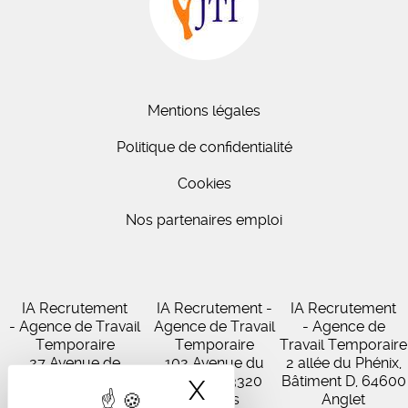
Mentions légales
Politique de confidentialité
Cookies
Nos partenaires emploi
IA Recrutement
IA Recrutement -
IA Recrutement
- Agence de Travail
Agence de Travail
- Agence de
Temporaire
Temporaire
Travail Temporaire
27 Avenue de
102 Avenue du
2 allée du Phénix,
Virecourt, 33370
Médoc, 33320
Bâtiment D, 64600
X
Masquer le band
Artigues-près-
Eysines
Anglet