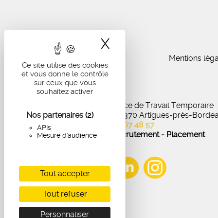
X
Masquer le band
Mentions léga
Ce site utilise des cookies
et vous donne le contrôle
sur ceux que vous
souhaitez activer
IA Recrutement - Agence de Travail Temporaire
Nos partenaires
27 Avenue de Virecourt, 33370 Artigues-près-Borde
(2)
05 56 67 48 57
APIs
Offres d'emploi - Recrutement - Placement
Mesure d'audience
Tout accepter
Tout refuser
Personnaliser