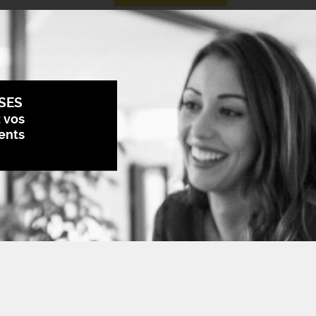
SES
z vos
ents