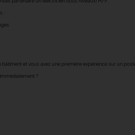
ses partenaire un électricien (tous niveaux) H/F.
s :
ages
en bâtiment et vous avez une première expérience sur un poste 
e immédiatement ?