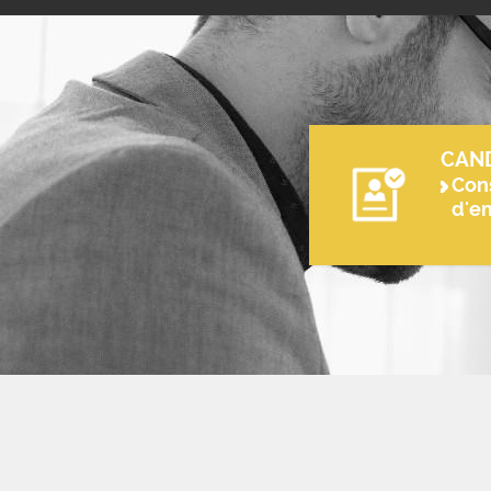
CAN
Cons
d'e