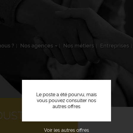
ous ?
Nos agences
Nos métiers
Entreprises
Le poste a été pourvu, mais
vous pouvez consulter nos
autres offres
DUSTRIEL F/H
Voir les autres offres