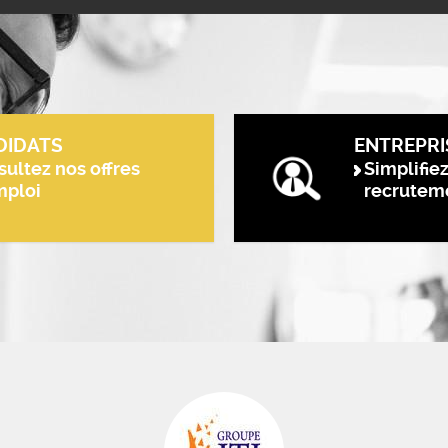
DIDATS
ENTREPRI
ultez nos offres
Simplifie
mploi
recrutem