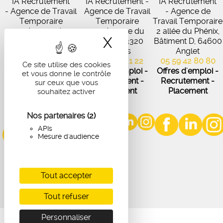
IA Recrutement
IA Recrutement -
IA Recrutement
- Agence de Travail
Agence de Travail
- Agence de
Temporaire
Temporaire
Travail Temporaire
27 Avenue de
102 Avenue du
2 allée du Phénix,
X
Masquer le band
Virecourt, 33370
Médoc, 33320
Bâtiment D, 64600
Artigues-près-
Eysines
Anglet
Bordeaux
05 56 45 21 22
05 59 42 80 80
Ce site utilise des cookies
05 56 67 48 57
Offres d'emploi -
Offres d'emploi -
et vous donne le contrôle
Offres d'emploi -
Recrutement -
Recrutement -
sur ceux que vous
Recrutement -
Placement
Placement
souhaitez activer
Placement
Nos partenaires
(2)
APIs
Mesure d'audience
Tout accepter
Tout refuser
Personnaliser