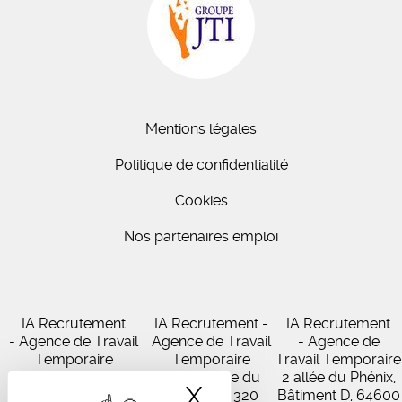
Mentions légales
Politique de confidentialité
Cookies
Nos partenaires emploi
IA Recrutement
IA Recrutement -
IA Recrutement
- Agence de Travail
Agence de Travail
- Agence de
Temporaire
Temporaire
Travail Temporaire
27 Avenue de
102 Avenue du
2 allée du Phénix,
X
Masquer le band
Virecourt, 33370
Médoc, 33320
Bâtiment D, 64600