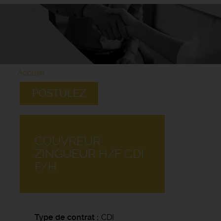
Accueil
POSTULEZ
COUVREUR
ZINGUEUR H/F CDI
F/H
Type de contrat
CDI