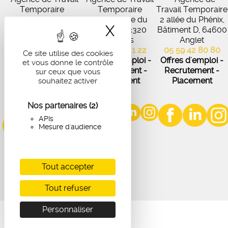
Temporaire
Temporaire
Travail Temporaire
27 Avenue de
102 Avenue du
2 allée du Phénix,
X
Masquer le band
Virecourt, 33370
Médoc, 33320
Bâtiment D, 64600
Artigues-près-
Eysines
Anglet
Bordeaux
05 56 45 21 22
05 59 42 80 80
Ce site utilise des cookies
05 56 67 48 57
Offres d'emploi -
Offres d'emploi -
et vous donne le contrôle
Offres d'emploi -
Recrutement -
Recrutement -
sur ceux que vous
Recrutement -
Placement
Placement
souhaitez activer
Placement
Nos partenaires
(2)
APIs
Mesure d'audience
Tout accepter
Tout refuser
Personnaliser