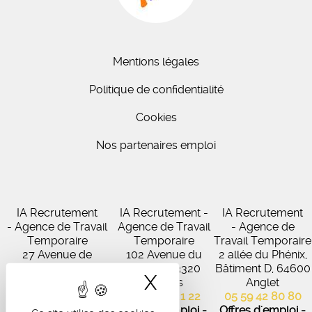
Mentions légales
Politique de confidentialité
Cookies
Nos partenaires emploi
IA Recrutement
IA Recrutement -
IA Recrutement
- Agence de Travail
Agence de Travail
- Agence de
Temporaire
Temporaire
Travail Temporaire
27 Avenue de
102 Avenue du
2 allée du Phénix,
Virecourt, 33370
Médoc, 33320
Bâtiment D, 64600
X
Masquer le band
Artigues-près-
Eysines
Anglet
Bordeaux
05 56 45 21 22
05 59 42 80 80
05 56 67 48 57
Offres d'emploi -
Offres d'emploi -