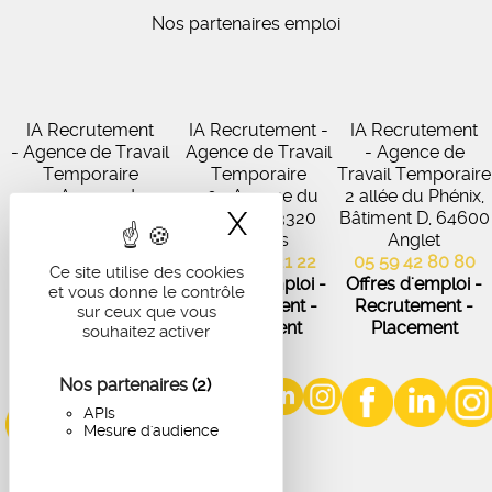
Nos partenaires emploi
IA Recrutement
IA Recrutement -
IA Recrutement
- Agence de Travail
Agence de Travail
- Agence de
Temporaire
Temporaire
Travail Temporaire
27 Avenue de
102 Avenue du
2 allée du Phénix,
X
Masquer le band
Virecourt, 33370
Médoc, 33320
Bâtiment D, 64600
Artigues-près-
Eysines
Anglet
Bordeaux
05 56 45 21 22
05 59 42 80 80
Ce site utilise des cookies
05 56 67 48 57
Offres d'emploi -
Offres d'emploi -
et vous donne le contrôle
Offres d'emploi -
Recrutement -
Recrutement -
sur ceux que vous
Recrutement -
Placement
Placement
souhaitez activer
Placement
Nos partenaires
(2)
APIs
Mesure d'audience