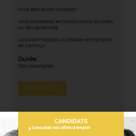
vous êtes le bon candidat !
vous travaillerez en horaire poste du matin
ou de l'après midi
ce poste n'est pas accessible en transport
en commun
Durée
Non renseignée
POSTULEZ
CANDIDATS
Consultez nos offres d'emploi