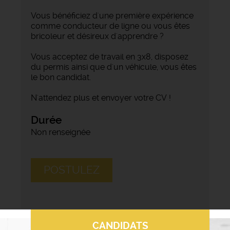
Vous bénéficiez d'une première expérience
comme conducteur de ligne ou vous êtes
bricoleur et désireux d'apprendre ?
Vous acceptez de travail en 3x8, disposez
du permis ainsi que d'un véhicule, vous êtes
le bon candidat.
N'attendez plus et envoyer votre CV !
Durée
Non renseignée
POSTULEZ
CANDIDATS