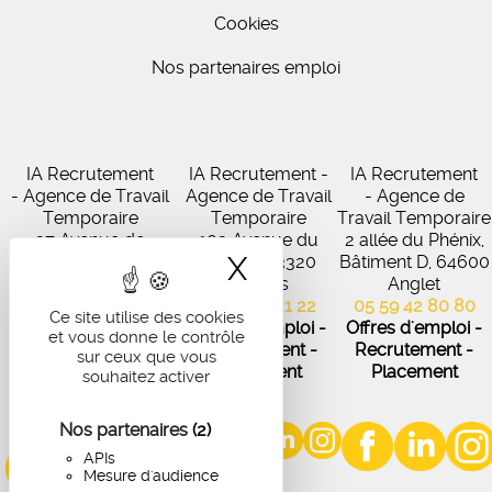
Cookies
Nos partenaires emploi
IA Recrutement
IA Recrutement -
IA Recrutement
- Agence de Travail
Agence de Travail
- Agence de
Temporaire
Temporaire
Travail Temporaire
27 Avenue de
102 Avenue du
2 allée du Phénix,
X
Masquer le band
Virecourt, 33370
Médoc, 33320
Bâtiment D, 64600
Artigues-près-
Eysines
Anglet
Bordeaux
05 56 45 21 22
05 59 42 80 80
Ce site utilise des cookies
05 56 67 48 57
Offres d'emploi -
Offres d'emploi -
et vous donne le contrôle
Offres d'emploi -
Recrutement -
Recrutement -
sur ceux que vous
Recrutement -
Placement
Placement
souhaitez activer
Placement
Nos partenaires
(2)
APIs
Mesure d'audience