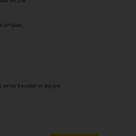
ller en 2X8.
ns simples.
 aimez travailler en équipe.