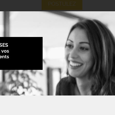
POSTULEZ
SES
z vos
ents