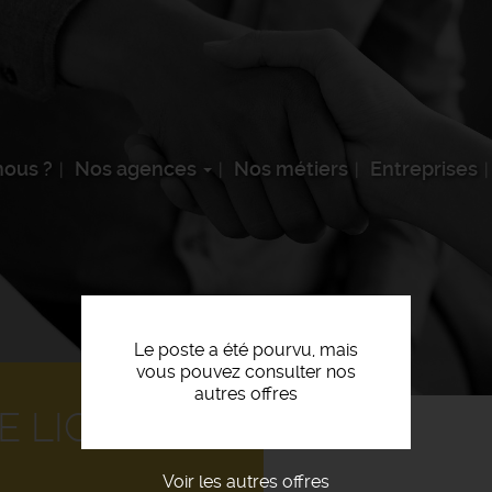
ous ?
Nos agences
Nos métiers
Entreprises
Le poste a été pourvu, mais
vous pouvez consulter nos
autres offres
 LIGNE F/H
Voir les autres offres