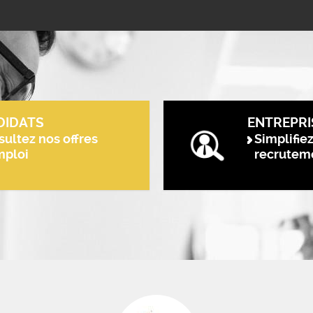
DIDATS
ENTREPRI
ultez nos offres
Simplifie
mploi
recrutem