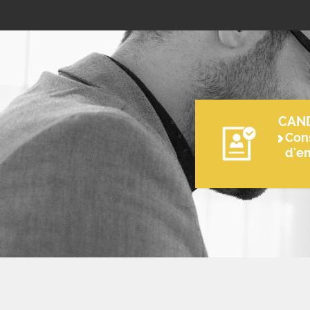
CAN
Cons
d'e