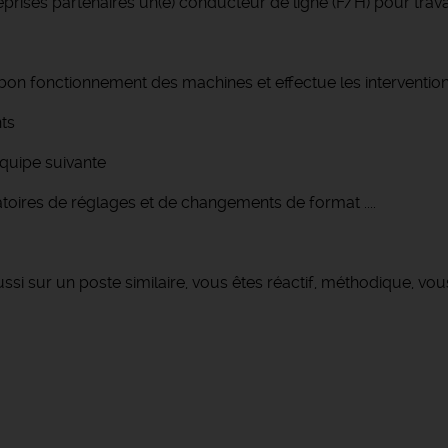
rises partenaires un(e) conducteur de ligne (F/H) pour travai
e bon fonctionnement des machines et effectue les interventio
nts
équipe suivante
atoires de réglages et de changements de format ....
ssi sur un poste similaire, vous êtes réactif, méthodique, vous