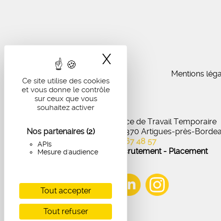
X
Masquer le band
Mentions léga
Ce site utilise des cookies
et vous donne le contrôle
sur ceux que vous
souhaitez activer
IA Recrutement - Agence de Travail Temporaire
Nos partenaires
27 Avenue de Virecourt, 33370 Artigues-près-Borde
(2)
05 56 67 48 57
APIs
Offres d'emploi - Recrutement - Placement
Mesure d'audience
Tout accepter
Tout refuser