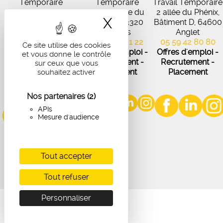
Temporaire
Temporaire
Travail Temporaire
27 Avenue de
102 Avenue du
2 allée du Phénix,
X
Masquer le band
Virecourt, 33370
Médoc, 33320
Bâtiment D, 64600
Artigues-près-
Eysines
Anglet
Bordeaux
05 56 45 21 22
05 59 42 80 80
Ce site utilise des cookies
05 56 67 48 57
Offres d'emploi -
Offres d'emploi -
et vous donne le contrôle
Offres d'emploi -
Recrutement -
Recrutement -
sur ceux que vous
Recrutement -
Placement
Placement
souhaitez activer
Placement
Nos partenaires
(2)
APIs
Mesure d'audience
Tout accepter
Tout refuser
Personnaliser