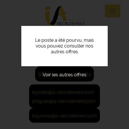
Panneau de gestion des cookies
Aller
au
Toggle
contenu
navigat
principal
Le poste a été pourvu, mais
vous pouvez consulter nos
Eysines: 05 56 45 21 22
autres offres
Artigues: 05 56 67 48 57
Voir les autres offres
Bayonne: 05 59 42 80 80
eysines@ia-recrutement.com
artigues@ia-recrutement.com
bayonne@ia-recrutement.com