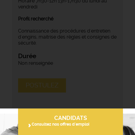
Horaire 7h30-12h 13h-17h30 du lundi au
vendredi
Profil recherché
Connaissance des procédures d'entretien
d'engins, maitrise des règles et consignes de
sécurité.
Durée
Non renseignée
POSTULEZ
CANDIDATS
Consultez nos offres d'emploi