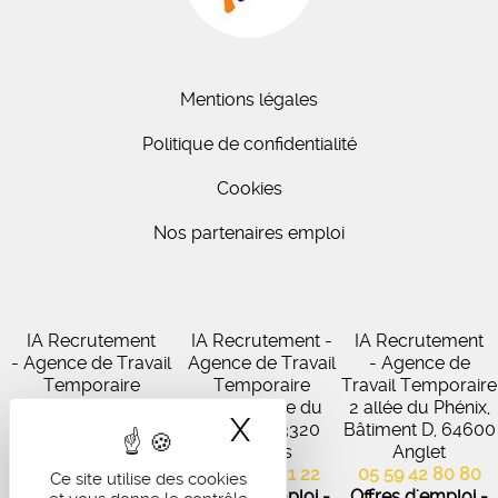
Mentions légales
Politique de confidentialité
Cookies
Nos partenaires emploi
IA Recrutement
IA Recrutement -
IA Recrutement
- Agence de Travail
Agence de Travail
- Agence de
Temporaire
Temporaire
Travail Temporaire
27 Avenue de
102 Avenue du
2 allée du Phénix,
X
Masquer le band
Virecourt, 33370
Médoc, 33320
Bâtiment D, 64600
Artigues-près-
Eysines
Anglet
Bordeaux
05 56 45 21 22
05 59 42 80 80
Ce site utilise des cookies
05 56 67 48 57
Offres d'emploi -
Offres d'emploi -