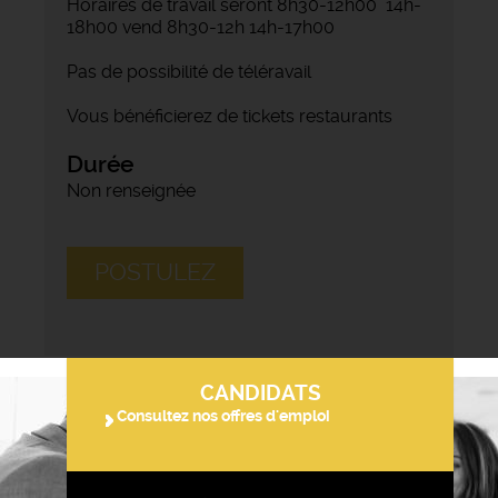
Horaires de travail seront 8h30-12h00 14h-
18h00 vend 8h30-12h 14h-17h00
Pas de possibilité de téléravail
Vous bénéficierez de tickets restaurants
Durée
Non renseignée
POSTULEZ
CANDIDATS
Consultez nos offres d'emploi