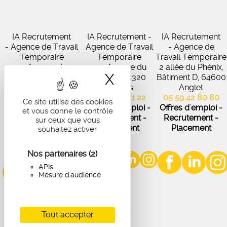
IA Recrutement
IA Recrutement -
IA Recrutement
- Agence de Travail
Agence de Travail
- Agence de
Temporaire
Temporaire
Travail Temporaire
27 Avenue de
102 Avenue du
2 allée du Phénix,
X
Masquer le band
Virecourt, 33370
Médoc, 33320
Bâtiment D, 64600
Artigues-près-
Eysines
Anglet
Bordeaux
05 56 45 21 22
05 59 42 80 80
Ce site utilise des cookies
05 56 67 48 57
Offres d'emploi -
Offres d'emploi -
et vous donne le contrôle
Offres d'emploi -
Recrutement -
Recrutement -
sur ceux que vous
Recrutement -
Placement
Placement
souhaitez activer
Placement
Nos partenaires
(2)
APIs
Mesure d'audience
Tout accepter