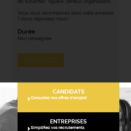
les suivantes : rigueur, sérieux, organisation.
Vous vous reconnaissez dans cette annonce
? Alors répondez-nous !
Durée
Non renseignée
POSTULEZ
CANDIDATS
Consultez nos offres d'emploi
ENTREPRISES
Simplifiez vos recrutements