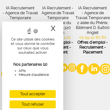
IA Recrutement
IA Recrutement -
IA Recrutement
- Agence de Travail
Agence de Travail
- Agence de
Temporaire
Temporaire
Travail Temporaire
27 Avenue de
102 Avenue du
2 allée du Phénix,
X
Masquer le band
Virecourt, 33370
Médoc, 33320
Bâtiment D, 64600
Artigues-près-
Eysines
Anglet
Bordeaux
05 56 45 21 22
05 59 42 80 80
Ce site utilise des cookies
05 56 67 48 57
Offres d'emploi -
Offres d'emploi -
et vous donne le contrôle
Offres d'emploi -
Recrutement -
Recrutement -
sur ceux que vous
Recrutement -
Placement
Placement
souhaitez activer
Placement
Nos partenaires
(2)
APIs
Mesure d'audience
Tout accepter
Tout refuser