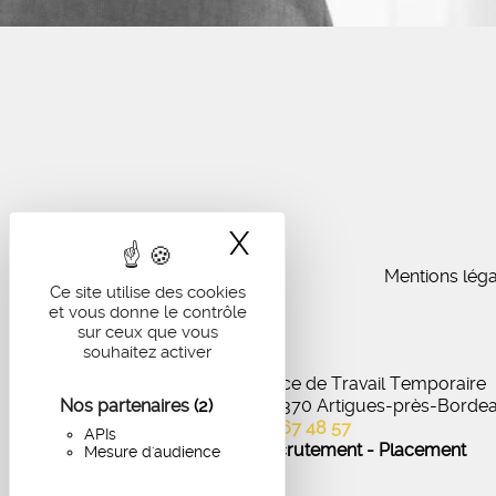
X
Masquer le band
Mentions léga
Ce site utilise des cookies
et vous donne le contrôle
sur ceux que vous
souhaitez activer
IA Recrutement - Agence de Travail Temporaire
Nos partenaires
27 Avenue de Virecourt, 33370 Artigues-près-Borde
(2)
05 56 67 48 57
APIs
Offres d'emploi - Recrutement - Placement
Mesure d'audience