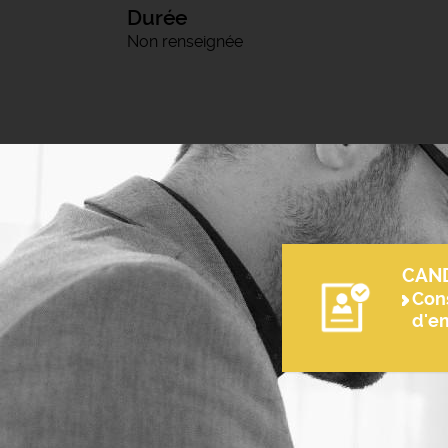
Durée
Non renseignée
CAN
Cons
d'e