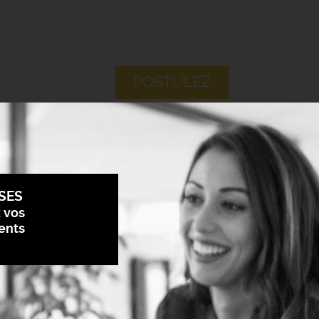
POSTULEZ
SES
z vos
ents