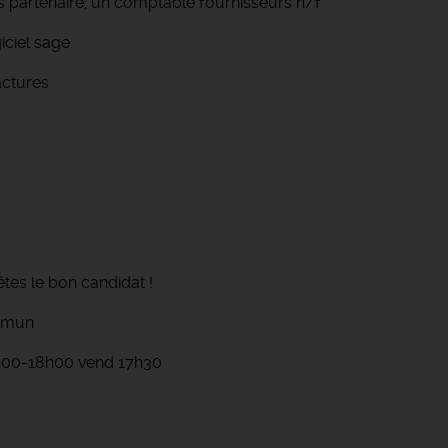
s partenaire, un comptable fournisseurs h/f
giciel sage
actures
tes le bon candidat !
ommun
14h00-18h00 vend 17h30