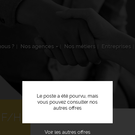
ous ?
Nos agences
Nos métiers
Entreprises
Le poste a été pourvu, mais
vous pouvez consulter nos
autres offres
 F/H
Voir les autres offres