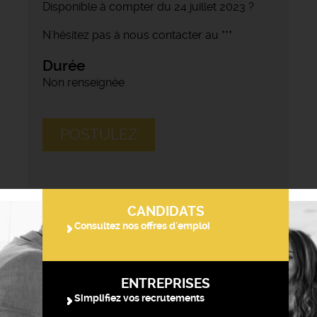
Disponible à compter du 24 juillet 2023 ?
N'hésitez pas à nous contacter au ***
Durée
Non renseignée
POSTULEZ
CANDIDATS
Consultez nos offres d'emploi
ENTREPRISES
Simplifiez vos recrutements