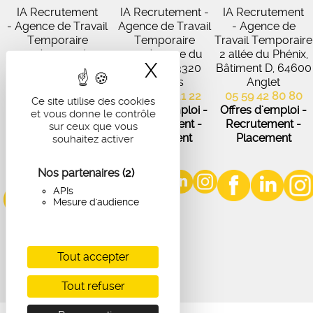
IA Recrutement
IA Recrutement -
IA Recrutement
- Agence de Travail
Agence de Travail
- Agence de
Temporaire
Temporaire
Travail Temporaire
27 Avenue de
102 Avenue du
2 allée du Phénix,
X
Masquer le band
Virecourt, 33370
Médoc, 33320
Bâtiment D, 64600
Artigues-près-
Eysines
Anglet
Bordeaux
05 56 45 21 22
05 59 42 80 80
Ce site utilise des cookies
05 56 67 48 57
Offres d'emploi -
Offres d'emploi -
et vous donne le contrôle
Offres d'emploi -
Recrutement -
Recrutement -
sur ceux que vous
Recrutement -
Placement
Placement
souhaitez activer
Placement
Nos partenaires
(2)
APIs
Mesure d'audience
Tout accepter
Tout refuser