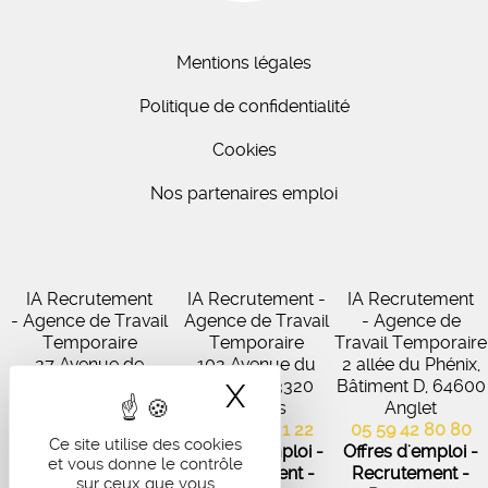
Mentions légales
Politique de confidentialité
Cookies
Nos partenaires emploi
IA Recrutement
IA Recrutement -
IA Recrutement
- Agence de Travail
Agence de Travail
- Agence de
Temporaire
Temporaire
Travail Temporaire
27 Avenue de
102 Avenue du
2 allée du Phénix,
Virecourt, 33370
Médoc, 33320
Bâtiment D, 64600
X
Masquer le band
Artigues-près-
Eysines
Anglet
Bordeaux
05 56 45 21 22
05 59 42 80 80
Ce site utilise des cookies
05 56 67 48 57
Offres d'emploi -
Offres d'emploi -
et vous donne le contrôle
Offres d'emploi -
Recrutement -
Recrutement -
sur ceux que vous