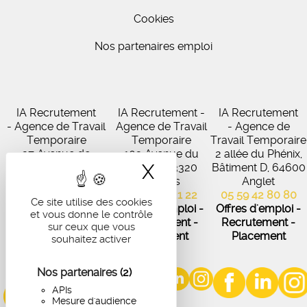
Cookies
Nos partenaires emploi
IA Recrutement
IA Recrutement -
IA Recrutement
- Agence de Travail
Agence de Travail
- Agence de
Temporaire
Temporaire
Travail Temporaire
27 Avenue de
102 Avenue du
2 allée du Phénix,
X
Masquer le band
Virecourt, 33370
Médoc, 33320
Bâtiment D, 64600
Artigues-près-
Eysines
Anglet
Bordeaux
05 56 45 21 22
05 59 42 80 80
Ce site utilise des cookies
05 56 67 48 57
Offres d'emploi -
Offres d'emploi -
et vous donne le contrôle
Offres d'emploi -
Recrutement -
Recrutement -
sur ceux que vous
Recrutement -
Placement
Placement
souhaitez activer
Placement
Nos partenaires
(2)
APIs
Mesure d'audience