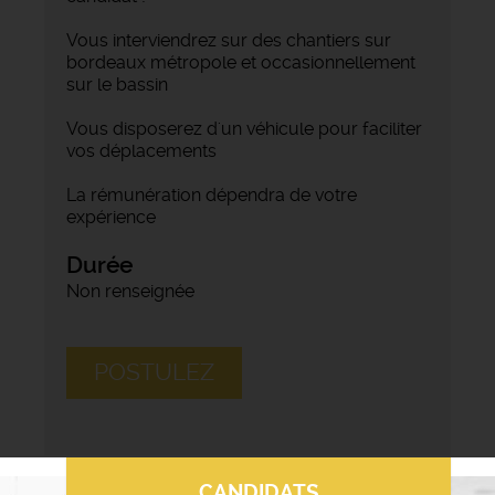
Vous interviendrez sur des chantiers sur
bordeaux métropole et occasionnellement
sur le bassin
Vous disposerez d'un véhicule pour faciliter
vos déplacements
La rémunération dépendra de votre
expérience
Durée
Non renseignée
POSTULEZ
CANDIDATS