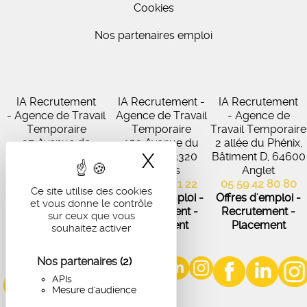
Cookies
Nos partenaires emploi
IA Recrutement
IA Recrutement -
IA Recrutement
- Agence de Travail
Agence de Travail
- Agence de
Temporaire
Temporaire
Travail Temporaire
27 Avenue de
102 Avenue du
2 allée du Phénix,
X
Masquer le band
Virecourt, 33370
Médoc, 33320
Bâtiment D, 64600
Artigues-près-
Eysines
Anglet
Bordeaux
05 56 45 21 22
05 59 42 80 80
Ce site utilise des cookies
05 56 67 48 57
Offres d'emploi -
Offres d'emploi -
et vous donne le contrôle
Offres d'emploi -
Recrutement -
Recrutement -
sur ceux que vous
Recrutement -
Placement
Placement
souhaitez activer
Placement
Nos partenaires
(2)
APIs
Mesure d'audience