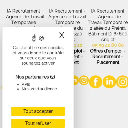
IA Recrutement
IA Recrutement -
IA Recrutement
- Agence de Travail
Agence de Travail
- Agence de
Temporaire
Temporaire
Travail Temporaire
27 Avenue de
102 Avenue du
2 allée du Phénix,
X
Masquer le band
Virecourt, 33370
Médoc, 33320
Bâtiment D, 64600
Artigues-près-
Eysines
Anglet
Bordeaux
05 56 45 21 22
05 59 42 80 80
Ce site utilise des cookies
05 56 67 48 57
Offres d'emploi -
Offres d'emploi -
et vous donne le contrôle
Offres d'emploi -
Recrutement -
Recrutement -
sur ceux que vous
Recrutement -
Placement
Placement
souhaitez activer
Placement
Nos partenaires
(2)
APIs
Mesure d'audience
Tout accepter
Tout refuser