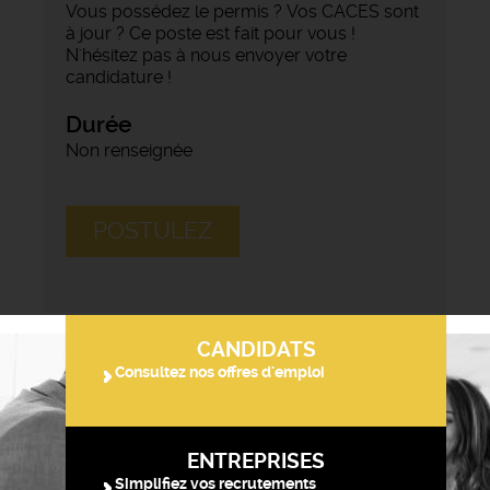
Vous possédez le permis ? Vos CACES sont
à jour ? Ce poste est fait pour vous !
N'hésitez pas à nous envoyer votre
candidature !
Durée
Non renseignée
POSTULEZ
CANDIDATS
Consultez nos offres d'emploi
ENTREPRISES
Simplifiez vos recrutements