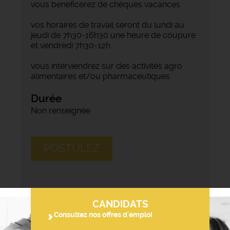
vous beneficerez de chèques vacances
vos horaires de travail seront du lundi au
jeudi de 7h30-16h30 une heure de coupure
et vendredi 7h30-12h
vous interviendrez sur des activités agro
alimentaires et/ou pharmaceutiques
Durée
Non renseignée
POSTULEZ
CANDIDATS
Consultez nos offres d'emploi