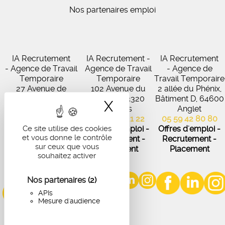
Nos partenaires emploi
IA Recrutement
IA Recrutement -
IA Recrutement
- Agence de Travail
Agence de Travail
- Agence de
Temporaire
Temporaire
Travail Temporaire
27 Avenue de
102 Avenue du
2 allée du Phénix,
Virecourt, 33370
Médoc, 33320
Bâtiment D, 64600
X
Masquer le band
Artigues-près-
Eysines
Anglet
Bordeaux
05 56 45 21 22
05 59 42 80 80
05 56 67 48 57
Ce site utilise des cookies
Offres d'emploi -
Offres d'emploi -
et vous donne le contrôle
Offres d'emploi -
Recrutement -
Recrutement -
sur ceux que vous
Recrutement -
Placement
Placement
souhaitez activer
Placement
Nos partenaires
(2)
APIs
Mesure d'audience