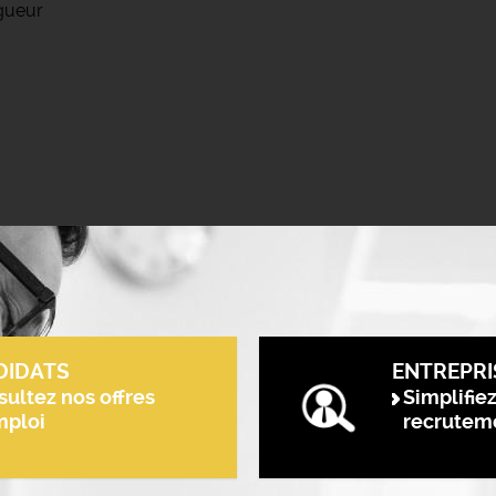
igueur
DIDATS
ENTREPRI
ultez nos offres
Simplifie
mploi
recrutem