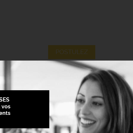
POSTULEZ
SES
z vos
ents