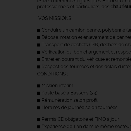
IA Recrutement Artigues près Bordeaux reche
professionnels et particuliers, des c
hauffeu
VOS MISSIONS :
Conduire un camion benne, polybenne (am
Dépose, rotation et enlèvement de bennes s
Transport de déchets (DIB, déchets de chan
Vérification du bon chargement et respec
Entretien courant du véhicule et remont
Respect des tournées et des délais d’inte
CONDITIONS :
Mission interim
Poste basé à Bassens (33)
Rémunération selon profil
Horaires de journée selon tournées
Permis CE obligatoire et FIMO à jour
Expérience de 1 an dans le même secteur 