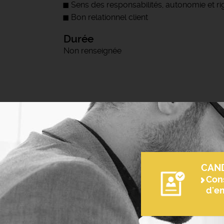
Sens des responsabilités, autonomie et r
Bon relationnel client
Durée
Non renseignée
CAN
Cons
d'e