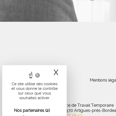
X
Masquer le band
Mentions léga
Ce site utilise des cookies
et vous donne le contrôle
sur ceux que vous
souhaitez activer
IA Recrutement - Agence de Travail Temporaire
Nos partenaires
27 Avenue de Virecourt, 33370 Artigues-près-Borde
(2)
05 56 67 48 57