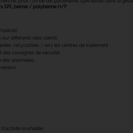
rche, pour l'un de ses partenaires spécialisés dans la gesti
rs SPL benne / polybenne H/F.
pliroll)
ur différents sites clients
tier, recyclables…) vers les centres de traitement
t des consignes de sécurité
ée des anomalies
rvention
d'activité souhaitée