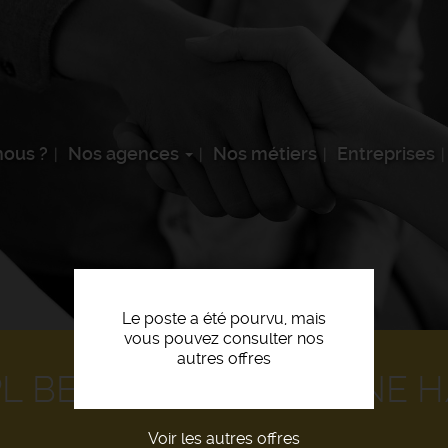
ous ?
Nos agences
Nos métiers
Entreprises
Le poste a été pourvu, mais
vous pouvez consulter nos
autres offres
L BENNE / POLYBENNE H
Voir les autres offres