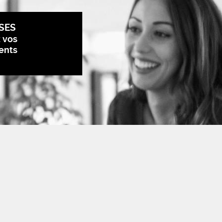
SES
z vos
ents