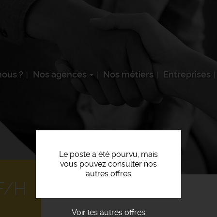
ous ?
Nos agences
Nos métiers
Entreprises
Le poste a été pourvu, mais
vous pouvez consulter nos
autres offres
F/H
Voir les autres offres