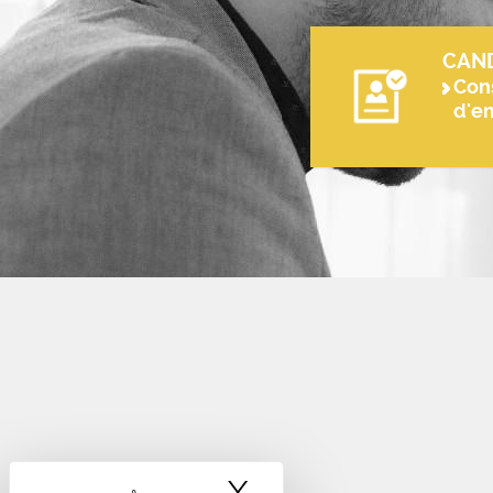
CAN
Cons
d'e