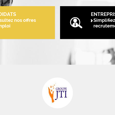
DIDATS
ENTREPRI
ultez nos offres
Simplifie
mploi
recrutem