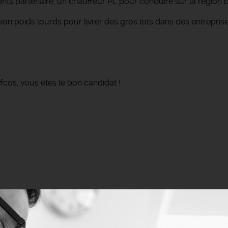
ts partenaire, un chauffeur PL pour conduire sur la région b
on poids lourds pour livrer des gros lots dans des entreprise
 fcos, vous etes le bon candidat !