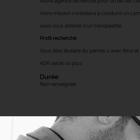
Notre agence recherche pour un de ces clien
Votre mission consistera à conduire un cami
vous vous aiderez d'un transpalette
Profil recherché
Vous êtes titulaire du permis c avec fimo et
ADR serait un plus
Durée
Non renseignée