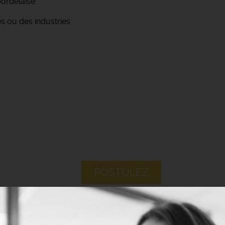
ordelaise.
s ou des industries
POSTULEZ