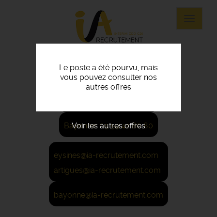
Panneau de gestion des cookies
Aller
au
Toggle
contenu
navigat
principal
Le poste a été pourvu, mais
vous pouvez consulter nos
Eysines: 05 56 45 21 22
autres offres
Artigues: 05 56 67 48 57
Voir les autres offres
Bayonne: 05 59 42 80 80
eysines@ia-recrutement.com
artigues@ia-recrutement.com
bayonne@ia-recrutement.com