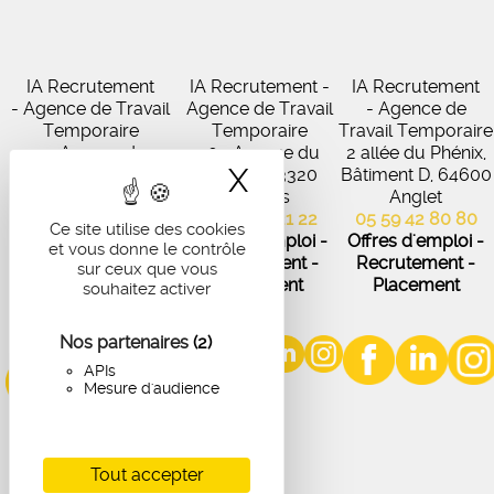
IA Recrutement
IA Recrutement -
IA Recrutement
- Agence de Travail
Agence de Travail
- Agence de
Temporaire
Temporaire
Travail Temporaire
27 Avenue de
102 Avenue du
2 allée du Phénix,
X
Masquer le band
Virecourt, 33370
Médoc, 33320
Bâtiment D, 64600
Artigues-près-
Eysines
Anglet
Bordeaux
05 56 45 21 22
05 59 42 80 80
Ce site utilise des cookies
05 56 67 48 57
Offres d'emploi -
Offres d'emploi -
et vous donne le contrôle
Offres d'emploi -
Recrutement -
Recrutement -
sur ceux que vous
Recrutement -
Placement
Placement
souhaitez activer
Placement
Nos partenaires
(2)
APIs
Mesure d'audience
Tout accepter