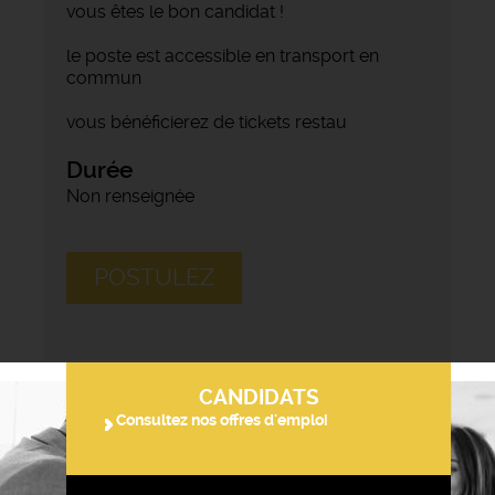
vous êtes le bon candidat !
le poste est accessible en transport en
commun
vous bénéficierez de tickets restau
Durée
Non renseignée
POSTULEZ
CANDIDATS
Consultez nos offres d'emploi