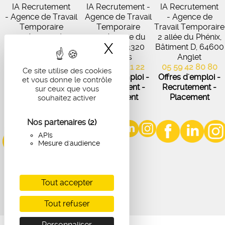
IA Recrutement
IA Recrutement -
IA Recrutement
- Agence de Travail
Agence de Travail
- Agence de
Temporaire
Temporaire
Travail Temporaire
27 Avenue de
102 Avenue du
2 allée du Phénix,
X
Masquer le band
Virecourt, 33370
Médoc, 33320
Bâtiment D, 64600
Artigues-près-
Eysines
Anglet
Bordeaux
05 56 45 21 22
05 59 42 80 80
Ce site utilise des cookies
05 56 67 48 57
Offres d'emploi -
Offres d'emploi -
et vous donne le contrôle
Offres d'emploi -
Recrutement -
Recrutement -
sur ceux que vous
Recrutement -
Placement
Placement
souhaitez activer
Placement
Nos partenaires
(2)
APIs
Mesure d'audience
Tout accepter
Tout refuser
Personnaliser