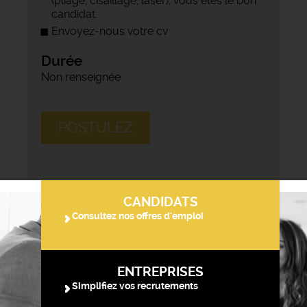
(pliage, cisaillage, laser), vous êtes le bon
candidat.
Envoyez-nous votre cv
Durée
Non renseignée
POSTULEZ
CANDIDATS
Consultez nos offres d'emploi
ENTREPRISES
Simplifiez vos recrutements