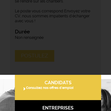
se rendre sur les chantiers.
Le poste vous correspond Envoyez votre
CV, nous sommes impatients d'échanger
avec vous !
Durée
Non renseignée
POSTULEZ
CANDIDATS
Consultez nos offres d'emploi
ENTREPRISES