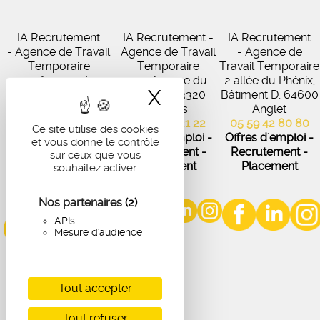
IA Recrutement
IA Recrutement -
IA Recrutement
- Agence de Travail
Agence de Travail
- Agence de
Temporaire
Temporaire
Travail Temporaire
27 Avenue de
102 Avenue du
2 allée du Phénix,
X
Masquer le band
Virecourt, 33370
Médoc, 33320
Bâtiment D, 64600
Artigues-près-
Eysines
Anglet
Bordeaux
05 56 45 21 22
05 59 42 80 80
Ce site utilise des cookies
05 56 67 48 57
Offres d'emploi -
Offres d'emploi -
et vous donne le contrôle
Offres d'emploi -
Recrutement -
Recrutement -
sur ceux que vous
Recrutement -
Placement
Placement
souhaitez activer
Placement
Nos partenaires
(2)
APIs
Mesure d'audience
Tout accepter
Tout refuser