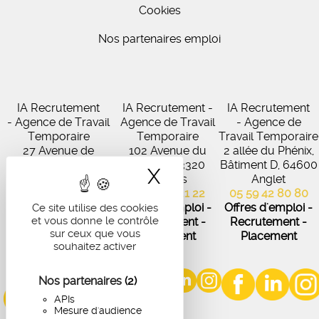
Cookies
Nos partenaires emploi
IA Recrutement
IA Recrutement -
IA Recrutement
- Agence de Travail
Agence de Travail
- Agence de
Temporaire
Temporaire
Travail Temporaire
27 Avenue de
102 Avenue du
2 allée du Phénix,
Virecourt, 33370
Médoc, 33320
Bâtiment D, 64600
X
Masquer le band
Artigues-près-
Eysines
Anglet
Bordeaux
05 56 45 21 22
05 59 42 80 80
05 56 67 48 57
Offres d'emploi -
Offres d'emploi -
Ce site utilise des cookies
et vous donne le contrôle
Offres d'emploi -
Recrutement -
Recrutement -
sur ceux que vous
Recrutement -
Placement
Placement
souhaitez activer
Placement
Nos partenaires
(2)
APIs
Mesure d'audience