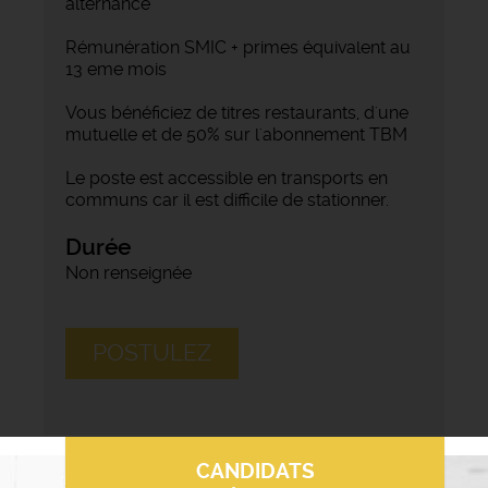
alternance
Rémunération SMIC + primes équivalent au
13 eme mois
Vous bénéficiez de titres restaurants, d'une
mutuelle et de 50% sur l'abonnement TBM
Le poste est accessible en transports en
communs car il est difficile de stationner.
Durée
Non renseignée
POSTULEZ
CANDIDATS