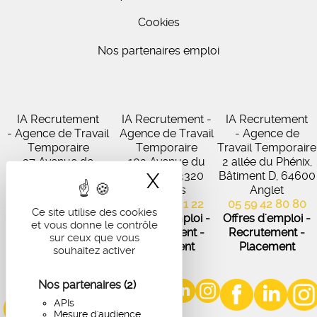
Cookies
Nos partenaires emploi
IA Recrutement
IA Recrutement -
IA Recrutement
- Agence de Travail
Agence de Travail
- Agence de
Temporaire
Temporaire
Travail Temporaire
27 Avenue de
102 Avenue du
2 allée du Phénix,
Virecourt, 33370
Médoc, 33320
X
Masquer le band
Bâtiment D, 64600
Artigues-près-
Eysines
Anglet
Bordeaux
05 56 45 21 22
05 59 42 80 80
Ce site utilise des cookies
05 56 67 48 57
Offres d'emploi -
Offres d'emploi -
et vous donne le contrôle
Offres d'emploi -
Recrutement -
Recrutement -
sur ceux que vous
Recrutement -
Placement
Placement
souhaitez activer
Placement
Nos partenaires
(2)
APIs
Mesure d'audience