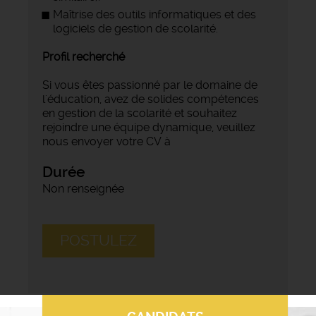
Maîtrise des outils informatiques et des
logiciels de gestion de scolarité.
Profil recherché
Si vous êtes passionné par le domaine de
l'éducation, avez de solides compétences
en gestion de la scolarité et souhaitez
rejoindre une équipe dynamique, veuillez
nous envoyer votre CV à
Durée
Non renseignée
POSTULEZ