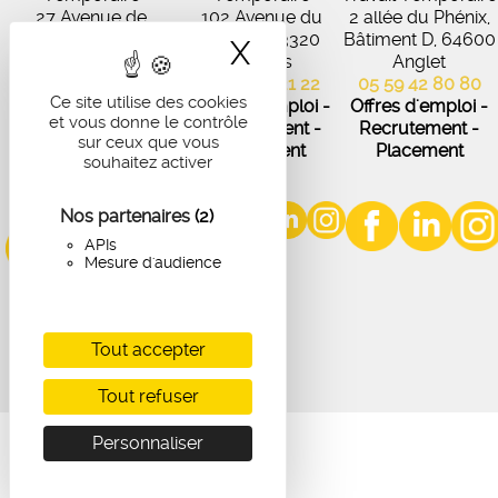
27 Avenue de
102 Avenue du
2 allée du Phénix,
Virecourt, 33370
Médoc, 33320
Bâtiment D, 64600
X
Masquer le band
Artigues-près-
Eysines
Anglet
Bordeaux
05 56 45 21 22
05 59 42 80 80
Ce site utilise des cookies
05 56 67 48 57
Offres d'emploi -
Offres d'emploi -
et vous donne le contrôle
Offres d'emploi -
Recrutement -
Recrutement -
sur ceux que vous
Recrutement -
Placement
Placement
souhaitez activer
Placement
Nos partenaires
(2)
APIs
Mesure d'audience
Tout accepter
Tout refuser
Personnaliser