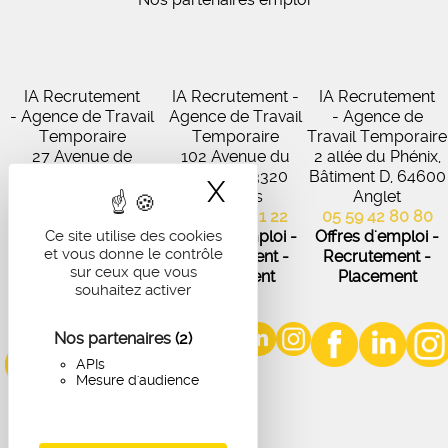
IA Recrutement
IA Recrutement -
IA Recrutement
- Agence de Travail
Agence de Travail
- Agence de
Temporaire
Temporaire
Travail Temporaire
27 Avenue de
102 Avenue du
2 allée du Phénix,
Virecourt, 33370
Médoc, 33320
Bâtiment D, 64600
X
Masquer le band
Artigues-près-
Eysines
Anglet
Bordeaux
05 56 45 21 22
05 59 42 80 80
05 56 67 48 57
Ce site utilise des cookies
Offres d'emploi -
Offres d'emploi -
et vous donne le contrôle
Offres d'emploi -
Recrutement -
Recrutement -
sur ceux que vous
Recrutement -
Placement
Placement
souhaitez activer
Placement
Nos partenaires
(2)
APIs
Mesure d'audience