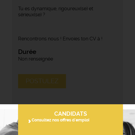
Tu es dynamique, rigoureux(se) et
sérieux(se) ?
Rencontrons nous ! Envoies ton CV à !
Durée
Non renseignée
POSTULEZ
CANDIDATS
Consultez nos offres d'emploi