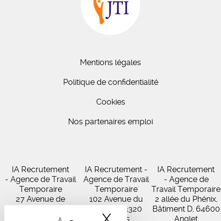
Mentions légales
Politique de confidentialité
Cookies
Nos partenaires emploi
IA Recrutement
IA Recrutement -
IA Recrutement
- Agence de Travail
Agence de Travail
- Agence de
Temporaire
Temporaire
Travail Temporaire
27 Avenue de
102 Avenue du
2 allée du Phénix,
Virecourt, 33370
Médoc, 33320
Bâtiment D, 64600
X
Masquer le band
Artigues-près-
Eysines
Anglet