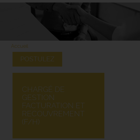
Accueil
POSTULEZ
CHARGÉ DE
GESTION
FACTURATION ET
RECOUVREMENT
(F/H)