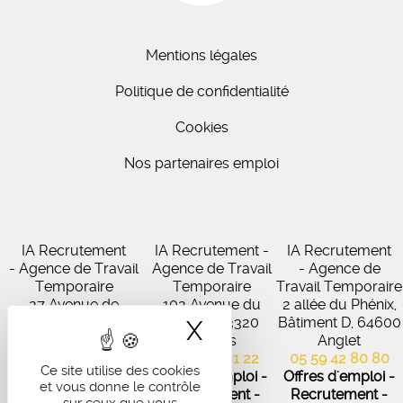
Mentions légales
Politique de confidentialité
Cookies
Nos partenaires emploi
IA Recrutement
IA Recrutement -
IA Recrutement
- Agence de Travail
Agence de Travail
- Agence de
Temporaire
Temporaire
Travail Temporaire
27 Avenue de
102 Avenue du
2 allée du Phénix,
Virecourt, 33370
Médoc, 33320
Bâtiment D, 64600
X
Masquer le band
Artigues-près-
Eysines
Anglet
Bordeaux
05 56 45 21 22
05 59 42 80 80
Ce site utilise des cookies
05 56 67 48 57
Offres d'emploi -
Offres d'emploi -
et vous donne le contrôle
Offres d'emploi -
Recrutement -
Recrutement -