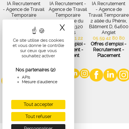
IA Recrutement
IA Recrutement -
IA Recrutement
- Agence de Travail
Agence de Travail
- Agence de
Temporaire
Temporaire
Travail Temporaire
27 Avenue de
102 Avenue du
2 allée du Phénix,
X
Masquer le band
Virecourt, 33370
Médoc, 33320
Bâtiment D, 64600
Artigues-près-
Eysines
Anglet
Bordeaux
05 56 45 21 22
05 59 42 80 80
Ce site utilise des cookies
05 56 67 48 57
Offres d'emploi -
Offres d'emploi -
et vous donne le contrôle
Offres d'emploi -
Recrutement -
Recrutement -
sur ceux que vous
Recrutement -
Placement
Placement
souhaitez activer
Placement
Nos partenaires
(2)
APIs
Mesure d'audience
Tout accepter
Tout refuser
Personnaliser