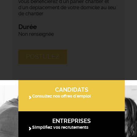
vous bénéficierez d'un panier chantier et
d'un deplacement de votre domicile au lieu
de chantier
Durée
Non renseignée
POSTULEZ
CANDIDATS
Consultez nos offres d'emploi
ENTREPRISES
Simplifiez vos recrutements